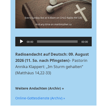
nden
Audio-
00:00
00:00
Player
Radioandacht auf Deutsch: 09. August
2026 (11. So. nach Pfingsten)
– Pastorin
Annika Klappert: „Im Sturm gehalten“
(Matthäus 14,22-33)
Weitere Andachten (Archiv) »
Online-Gottesdienste (Archiv) »