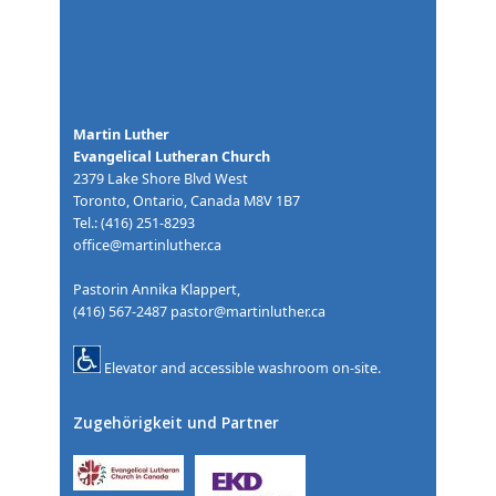
Martin Luther
Evangelical Lutheran Church
2379 Lake Shore Blvd West
Toronto, Ontario, Canada M8V 1B7
Tel.: (416) 251-8293
office@martinluther.ca
Pastorin Annika Klappert,
(416) 567-2487
pastor@martinluther.ca
Elevator and accessible washroom on-site.
Zugehörigkeit und Partner