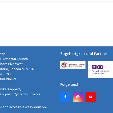
Zugehörigkeit und Partner
her
l Lutheran Church
Shore Blvd West
ntario, Canada M8V 1B7
251-8293
inluther.ca
Folge uns!
nika Klappert,
2487
pastor@martinluther.ca
F
I
Y
a
n
o
c
s
u
or and accessible washroom on-
e
t
T
b
a
u