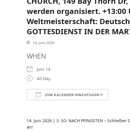
CHURCH, 149 Bay Thorn Dr,
werden organisiert. +13:00 
Weltmeisterschaft: Deutsc
GOTTESDIENST IN DER MAR
nden
14. Juni 2026
WHEN
Juni 14
All Day
ZUM KALENDER HINZUFÜGEN
ICS herunterladen
Google 
14. Juni 2026 | 3. SO. NACH PFINGSTEN – Schließen S
an!