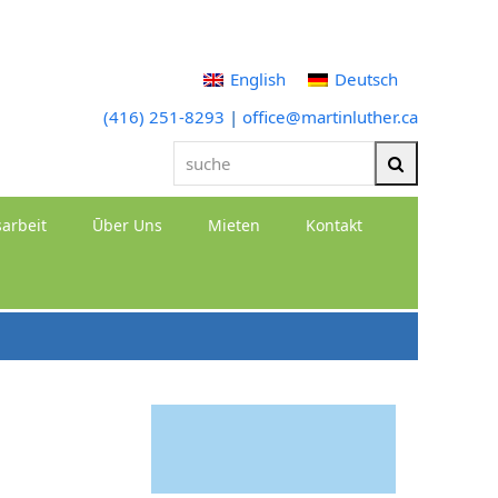
English
Deutsch
(416) 251-8293
|
office@martinluther.ca
suche
Suche
arbeit
Ūber Uns
Mieten
Kontakt