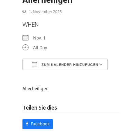
1. November 2025
WHEN
nden
Nov. 1
All Day
ZUM KALENDER HINZUFÜGEN
ICS herunterladen
Google Ka
Allerheiligen
Teilen Sie dies
Facebook