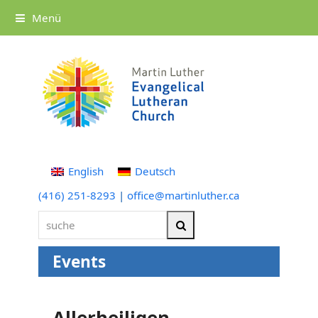
Menü
English
Deutsch
(416) 251-8293
|
office@martinluther.ca
suche
Suche
Events
Allerheiligen