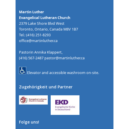
Martin Luther
Evangelical Lutheran Church
2379 Lake Shore Blvd West
Toronto, Ontario, Canada M8V 1B7
Tel.: (416) 251-8293
office@martinluther.ca
Pastorin Annika Klappert,
(416) 567-2487
pastor@martinluther.ca
Elevator and accessible washroom on-site.
Zugehörigkeit und Partner
Folge uns!