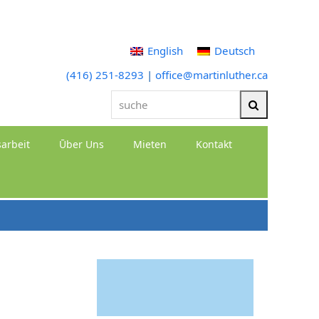
English
Deutsch
(416) 251-8293
|
office@martinluther.ca
suche
Suche
arbeit
Ūber Uns
Mieten
Kontakt