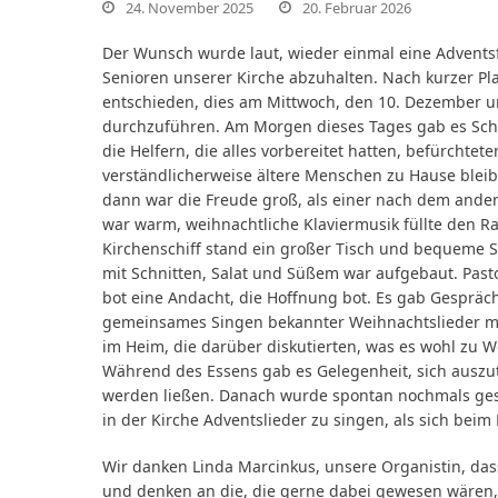
24. November 2025
20. Februar 2026
Der Wunsch wurde laut, wieder einmal eine Adventsf
Senioren unserer Kirche abzuhalten. Nach kurzer P
entschieden, dies am Mittwoch, den 10. Dezember 
durchzuführen. Am Morgen dieses Tages gab es Sch
nden
die Helfern, die alles vorbereitet hatten, befürchtete
verständlicherweise ältere Menschen zu Hause blei
dann war die Freude groß, als einer nach dem ander
war warm, weihnachtliche Klaviermusik füllte den 
Kirchenschiff stand ein großer Tisch und bequeme St
mit Schnitten, Salat und Süßem war aufgebaut. Past
bot eine Andacht, die Hoffnung bot. Es gab Gespräc
gemeinsames Singen bekannter Weihnachtslieder mit
im Heim, die darüber diskutierten, was es wohl zu
Während des Essens gab es Gelegenheit, sich auszuta
werden ließen. Danach wurde spontan nochmals gesu
in der Kirche Adventslieder zu singen, als sich bei
Wir danken Linda Marcinkus, unsere Organistin, dass
und denken an die, die gerne dabei gewesen wären