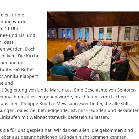
eier für die
lanung wurde
um 11 Uhr
nee und Eis, und
n, dass
ben würden. Doch
en kam. Die Kirche
Raum und im
ühle. Ein Buffet
or Annika Klappert
he und
 Begleitung von Linda Marcinkus. Eine Geschichte von Senioren
 Weihnachten zu essen geben würde, brachte uns zum Lachen.
uschen. Philippe Koo Tze Mew sang zwei Lieder, die alle still
ngen, da es viel befriedigender ist, mit Freunden und Bekannte
m Einkaufen mit Weihnachtsmusik berieseln zu lassen.
 sie für uns gespielt hat. Wir danken allen, die gekommen sind
, aber aus gesundheitlichen Gründen nicht kommen konnten.