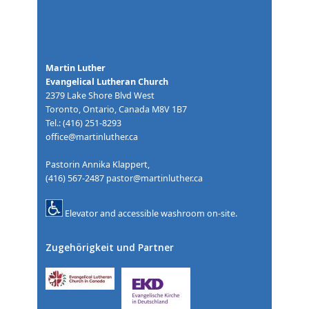
Martin Luther
Evangelical Lutheran Church
2379 Lake Shore Blvd West
Toronto, Ontario, Canada M8V 1B7
Tel.: (416) 251-8293
office@martinluther.ca
Pastorin Annika Klappert,
(416) 567-2487
pastor@martinluther.ca
Elevator and accessible washroom on-site.
Zugehörigkeit und Partner