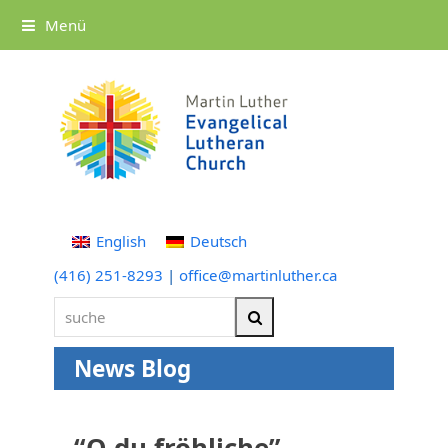
Menü
English
Deutsch
(416) 251-8293
|
office@martinluther.ca
suche
Suche
News Blog
“O du fröhliche”