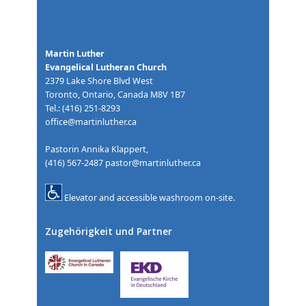
Martin Luther
Evangelical Lutheran Church
2379 Lake Shore Blvd West
Toronto, Ontario, Canada M8V 1B7
Tel.: (416) 251-8293
office@martinluther.ca
Pastorin Annika Klappert,
(416) 567-2487
pastor@martinluther.ca
Elevator and accessible washroom on-site.
Zugehörigkeit und Partner